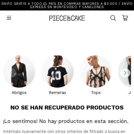
ENVÍO GRATIS A TODO EL PAÍS EN COMPRAS MAYORES A $3.000 / ENVÍO
Sale
EXPRESS EN MONTEVIDEO Y CANELONES
Ver Todo

New In
Vestimenta
Calzado
Vestimenta
Accesorios
Accesorios
Mallas Y Bikinis
Calzado
Mi cuenta
Ayuda
Abrigos
Remeras
Tops
Je
Tiendas
NO SE HAN RECUPERADO PRODUCTOS
¡Lo sentimos! No hay productos en esta sección.
Inténtalo nuevamente con otros criterios de filtrado o busca en