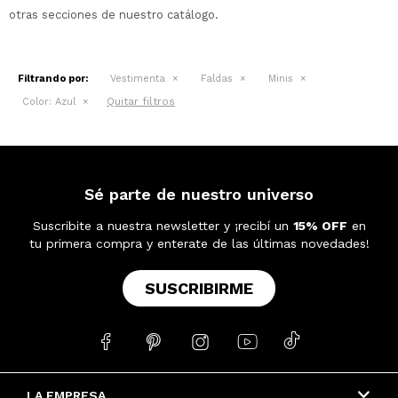
otras secciones de nuestro catálogo.
Filtrando por:
Vestimenta
Faldas
Minis
Quitar filtros
Color:
Azul
Sé parte de nuestro universo
Suscribite a nuestra newsletter y ¡recibí un
15% OFF
en
tu primera compra y enterate de las últimas novedades!
SUSCRIBIRME





LA EMPRESA