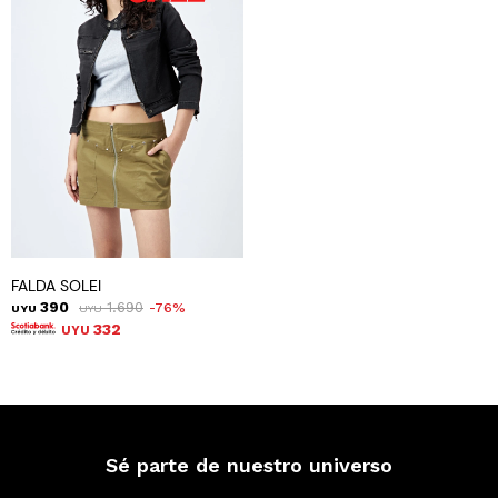
FALDA SOLEI
390
1.690
76
UYU
UYU
332
UYU
Sé parte de nuestro universo