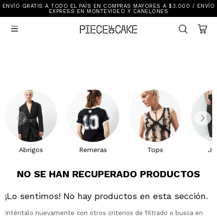
ENVÍO GRATIS A TODO EL PAÍS EN COMPRAS MAYORES A $3.000 / ENVÍO
Sale
EXPRESS EN MONTEVIDEO Y CANELONES
Ver Todo

New In
Vestimenta
Calzado
Vestimenta
Accesorios
Accesorios
Mallas Y Bikinis
Calzado
Mi cuenta
Ayuda
Abrigos
Remeras
Tops
Je
Tiendas
NO SE HAN RECUPERADO PRODUCTOS
¡Lo sentimos! No hay productos en esta sección.
Inténtalo nuevamente con otros criterios de filtrado o busca en