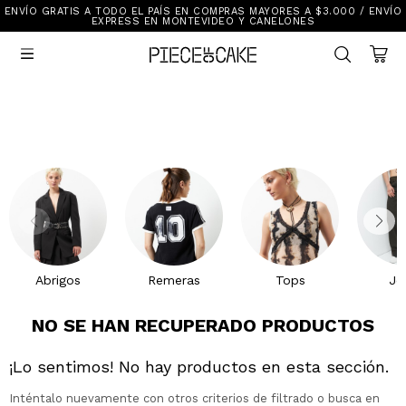
ENVÍO GRATIS A TODO EL PAÍS EN COMPRAS MAYORES A $3.000 / ENVÍO
Sale
EXPRESS EN MONTEVIDEO Y CANELONES
Ver Todo

New In
Vestimenta
Calzado
Vestimenta
Accesorios
Accesorios
Mallas Y Bikinis
Calzado
Mi cuenta
Ayuda
Abrigos
Remeras
Tops
Je
Tiendas
NO SE HAN RECUPERADO PRODUCTOS
¡Lo sentimos! No hay productos en esta sección.
Inténtalo nuevamente con otros criterios de filtrado o busca en