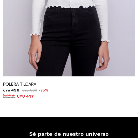
POLERA TILCARA
490
690
28
UYU
UYU
417
UYU
Sé parte de nuestro universo