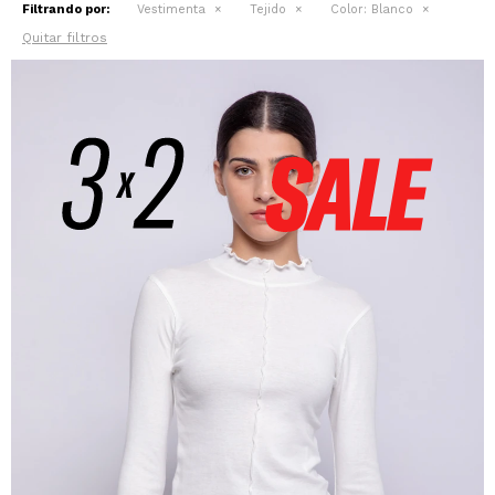
Filtrando por:
Vestimenta
Tejido
Color:
Blanco
Quitar filtros