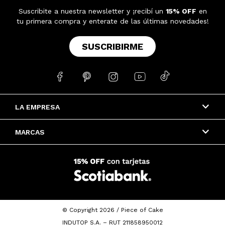
Suscribite a nuestra newsletter y ¡recibí un
15% OFF
en
tu primera compra y enterate de las últimas novedades!
SUSCRIBIRME





LA EMPRESA
MARCAS
© Copyright 2026 / Piece of Cake
INDUTOP S.A. – RUT 211858950012